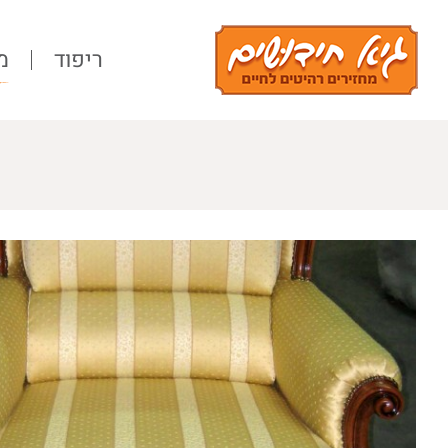
Ski
t
ריפוד
מ
conten