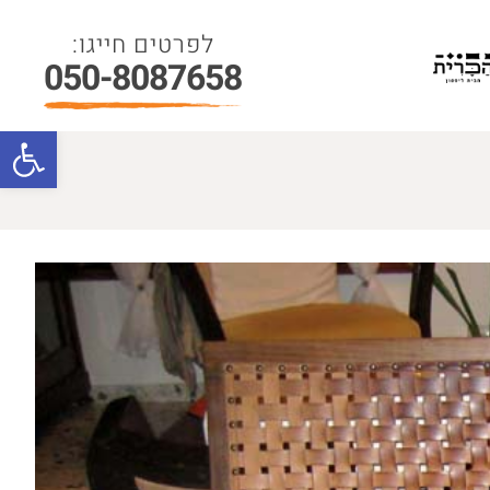
050-8087658
פתח סרגל