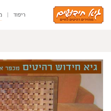
Ski
t
ריפוד
מ
conten
View
Larger
Image