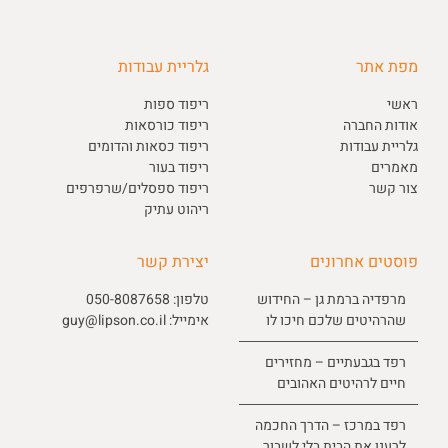
מפת אתר
גלריית עבודות
ראשי
ריפוד ספות
אודות החברה
ריפוד כורסאות
גלריית עבודות
ריפוד כסאות והדומים
מאמרים
ריפוד בעור
צור קשר
ריפוד ספסלים/שרפרפים
ריהוט עתיק
פוסטים אחרונים
יצירת קשר
מרפדיה ברמת גן – החידוש
טלפון:
050-8087658
שהרהיטים שלכם חיכו לו
אימייל:
guy@lipson.co.il
רפד בגבעתיים – מחזירים
חיים לרהיטים האהובים
רפד במרכז – הדרך החכמה
לרענן את הבית בלי לשבור