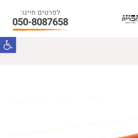
050-8087658
פתח סרגל