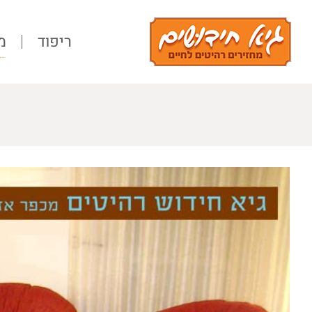
Ski
t
ריפוד
מ
conten
View
Larger
Image