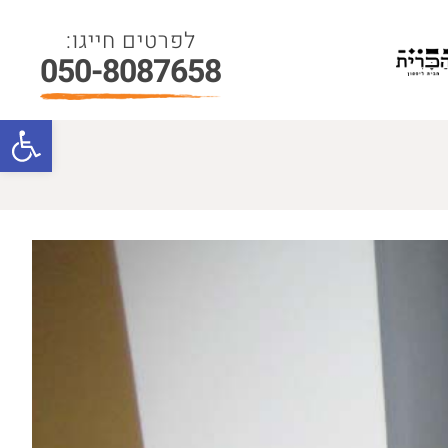
050-8087658
פתח סרגל