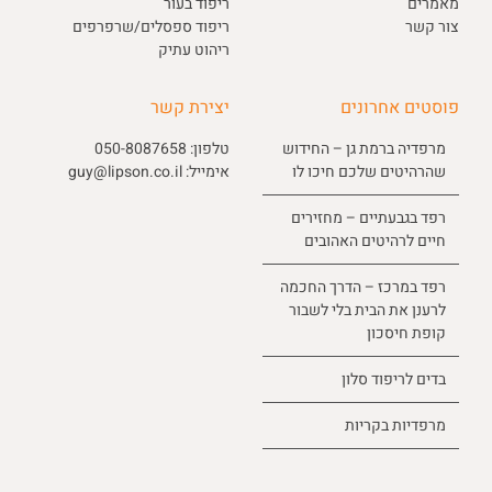
מאמרים
ריפוד בעור
צור קשר
ריפוד ספסלים/שרפרפים
ריהוט עתיק
פוסטים אחרונים
יצירת קשר
מרפדיה ברמת גן – החידוש
טלפון:
050-8087658
שהרהיטים שלכם חיכו לו
אימייל:
guy@lipson.co.il
רפד בגבעתיים – מחזירים
חיים לרהיטים האהובים
רפד במרכז – הדרך החכמה
לרענן את הבית בלי לשבור
קופת חיסכון
בדים לריפוד סלון
מרפדיות בקריות