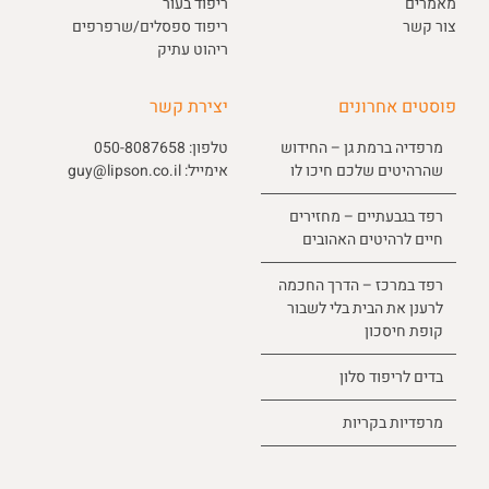
מאמרים
ריפוד בעור
צור קשר
ריפוד ספסלים/שרפרפים
ריהוט עתיק
פוסטים אחרונים
יצירת קשר
מרפדיה ברמת גן – החידוש
טלפון:
050-8087658
שהרהיטים שלכם חיכו לו
אימייל:
guy@lipson.co.il
רפד בגבעתיים – מחזירים
חיים לרהיטים האהובים
רפד במרכז – הדרך החכמה
לרענן את הבית בלי לשבור
קופת חיסכון
בדים לריפוד סלון
מרפדיות בקריות