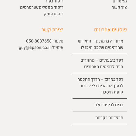
מאמרים
ריפוד בעור
צור קשר
ריפוד ספסלים/שרפרפים
ריהוט עתיק
פוסטים אחרונים
יצירת קשר
מרפדיה ברמת גן – החידוש
טלפון:
050-8087658
שהרהיטים שלכם חיכו לו
אימייל:
guy@lipson.co.il
רפד בגבעתיים – מחזירים
חיים לרהיטים האהובים
רפד במרכז – הדרך החכמה
לרענן את הבית בלי לשבור
קופת חיסכון
בדים לריפוד סלון
מרפדיות בקריות