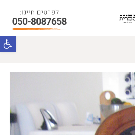
050-8087658
פתח סרגל