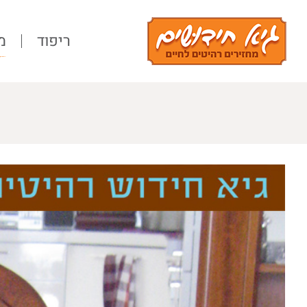
Ski
t
ריפוד
מ
conten
View
Larger
Image