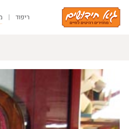
Ski
t
ריפוד
מ
conten
View
Larger
Image