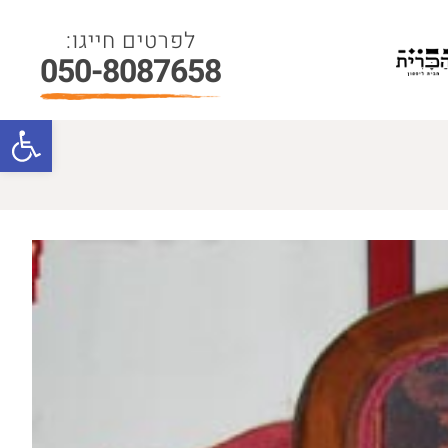
050-8087658
פתח סרגל