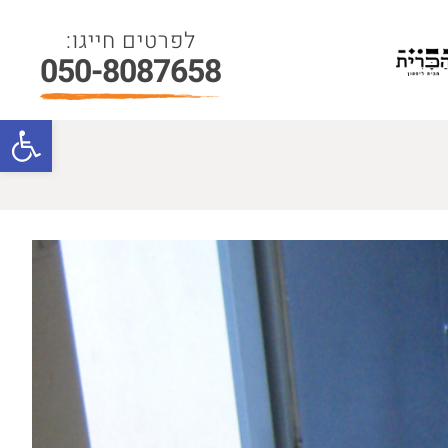
050-8087658
פתח סרגל