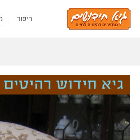
Ski
t
ריפוד
מ
conten
View
Larger
Image