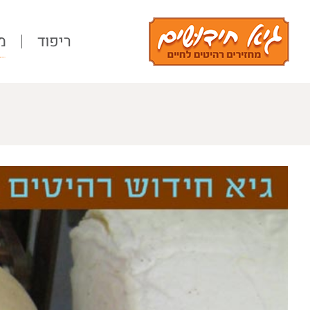
Ski
t
ריפוד
מ
conten
View
Larger
Image