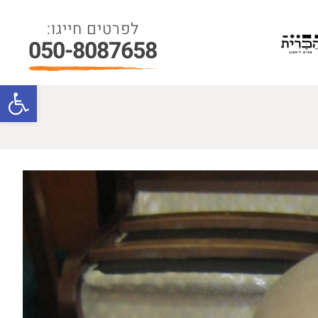
050-8087658
פתח סרגל