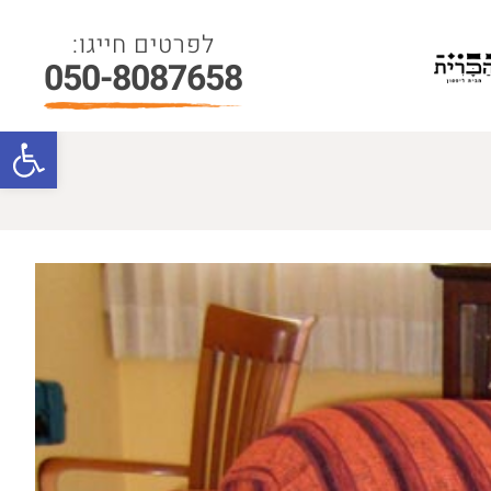
050-8087658
פתח סרגל