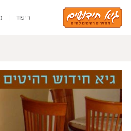
Ski
t
ריפוד
מ
conten
View
Larger
Image