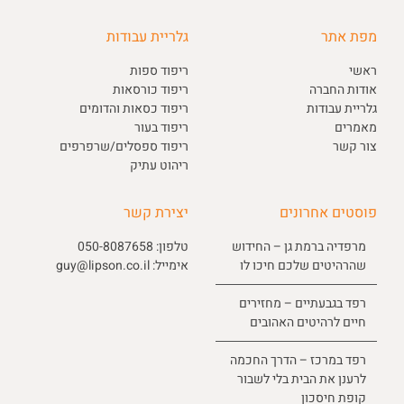
מפת אתר
גלריית עבודות
ראשי
ריפוד ספות
אודות החברה
ריפוד כורסאות
גלריית עבודות
ריפוד כסאות והדומים
מאמרים
ריפוד בעור
צור קשר
ריפוד ספסלים/שרפרפים
ריהוט עתיק
פוסטים אחרונים
יצירת קשר
מרפדיה ברמת גן – החידוש
טלפון:
050-8087658
שהרהיטים שלכם חיכו לו
אימייל:
guy@lipson.co.il
רפד בגבעתיים – מחזירים
חיים לרהיטים האהובים
רפד במרכז – הדרך החכמה
לרענן את הבית בלי לשבור
קופת חיסכון