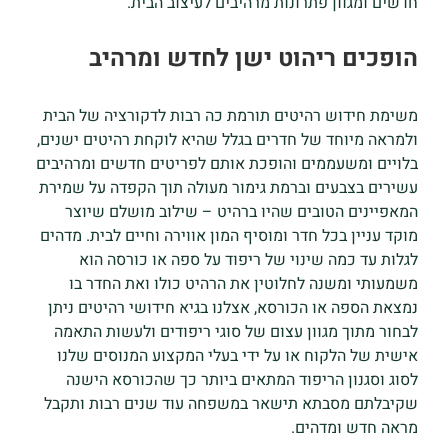
חדשים ומגוון פתרונות מרהיבים לעיצוב הבית.
הופכים ריהוט ישן לחדש ומרהיב
משימת חידוש רהיטים תורמת כה רבות לדקורציה של הבית
ולמראה מיוחד של חדרים בגלל שהיא לוקחת רהיטים ישנים,
בלויים ומשעממים והופכת אותם לפריטים חדשים ומרהיבים
עשירים בצבעים וברמת גימור מעולה תוך הקפדה על שמירת
המאפיינים הטובים שהיו ברהיט – שילוב מושלם שיוצר
מוקד עניין בכל חדר ומוסיף המון אווירה וחיים לבית. מדהים
לגלות עד כמה שינוי של ריפוד על ספה או כורסה הוא
משמעותי ומשנה לחלוטין את הרהיט כולו ואת החדר בו
נמצאת הספה או הכורסא, אצלנו בגיא חידושי רהיטים ניתן
לבחור מתוך מגוון עצום של סוגי ריפודים ולעשות התאמה
אישית של הלקוח או על ידי בעלי המקצוע המנוסים שלנו
לסוג וסגנון הריפוד המתאים ביותר כך שהכורסא הישנה
שקיבלתם מסבתא תישאר במשפחה עוד שנים רבות ותקבל
מראה חדש ומדהים.