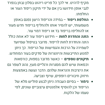
מקיף לרהיט. אי לכך כל פריט ריהוט בסלון נבחן בנפרד
לגבי אופן חידושו בין אם על ידי תיקון ריפוד העור או
החלפתו.
החלפת ריפוד
– במידה והריפוד הישן נפגם באופן
משמעותי, יש להסיר אותו ולהחליף בריפוד חדש מעור
או להחליפו בריפוד בד או ריפוד דמוי עור.
הזנה והחדרת לחות
– חידוש ריפוד עור לא אחת כולל
הזנה והחדרת לחות לריפוד. מדובר בטיפול שמיועד
לשמירה על הרכות והגמישות של הריפוד. כך ניתן
למנוע התייבשות והיווצרות של סדקים בעור המחודש.
תיקונים נוספים
– כאשר מדובר בספות, כורסאות
וכסאות שיש להם מסגרות ורגליים מעץ, נהוג לשפר גם
את היציבות והנראות שלהם. הדבר נעשה באמצעות
חיזוק חיבורים רופפים, שיוף וצביעה.
גימור
– בסיום העבודה ניתן לבצע פוליש מלא של
הריפוד וכן להוסיף אלמנטים עיצוביים שונים, לפי
טעמו של הלקוח.