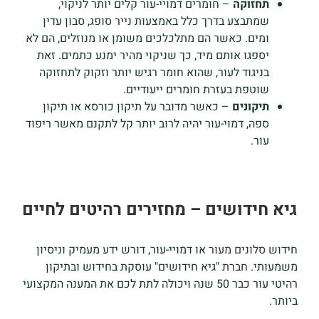
תחזוקה
– חומרים דמויי-עור קלים יותר לניקוי,
שמתבצע בדרך כלל באמצעות נייר סופג, סבון עדין
ומים. כאשר הם מתלכלכים משומן או מנוזלים, הם לא
יספגו אותם מיד, כך שניקוי מהיר ימנע כתמים. זאת
בניגוד לעור, שהוא חומר רגיש יותר וזקוק לתחזוקה
שוטפת בעזרת חומרים ייעודיים.
תיקונים
– כאשר מדובר על תיקון כורסא או תיקון
ספה, דמוי-עור יהיה לרוב יותר קל לתקנם מאשר ריפוד
עור.
גיא חידושים – מחזירים רהיטים לחיים
חידוש
סלונים מעור
או דמויי-עור, דורש ידע מעמיק וניסיון
משמעותי. חברת "גיא חידושים" עוסקת בחידוש ובתיקון
רהיטי עור כבר 50 שנה ויכולה לתת לכם את המענה המקצועי
ביותר.