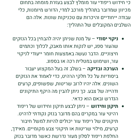
כי חידוש ריפודי עור מומלץ לבצע בעזרת מומחה בתחום
מכיוון שמדובר בתהליך מורכב למדי, הדורש מיומנות, כלי
עבודה ייחודיים והיכרות עם טכניקות שונות. אלה הם
השלבים המקובלים של התהליך:
ניקוי יסודי
– על מנת שניתן יהיה להבחין בכל הנזקים
שהעור ספג, יש לנקות אותו מאבק, לכלוך וכתמים
חיצוניים. הדבר נעשה באמצעות חומר ייעודי לניקוי
עור, ושימוש במטלית רכה או בספוג.
הערכה ובדיקה
– בשלב זה בעל המקצוע יעבור
ביסודיות על כל חלקי הרהיט, כדי לאמוד את הנזקים
השונים. אלה יהיו לרוב שריטות, שפשופים, קרעים
ודהייה של צבע. כך ניתן להבין מה היקף התיקונים
הנדרש ובאם הוא כדאי.
תיקון וחידוש
– ניתן לבצע תיקון וחידוש של ריפוד
רהיטי עור במקרים בהם מדובר בנזק נקודתי לרהיט.
תיקונים של ריפוד עור יכולים להיות למשל חיבור
קרעים, מילוי שריטות או תיקוני צבע מקומיים. מאידך,
החלפת ריפוד לסלון מעור נדרשת כאשר מדובר בנזק